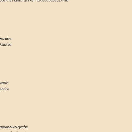
ρνιά με κελεμπέκι και παλίσσανδρος μανίκι
λεμπέκι
λεμπέκι
 μαόνι
 μαόνι
 σγουρό κελεμπέκι