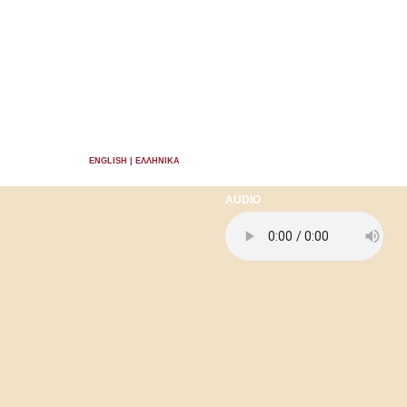
ΣΕΛΙΝΟΥ 92 - ΧΑΝΙΑ
ΚΡΗΤΗ 73100
ΤΗΛ. 28210 92706
ENGLISH
| ΕΛΛΗΝΙΚΑ
AUDIO