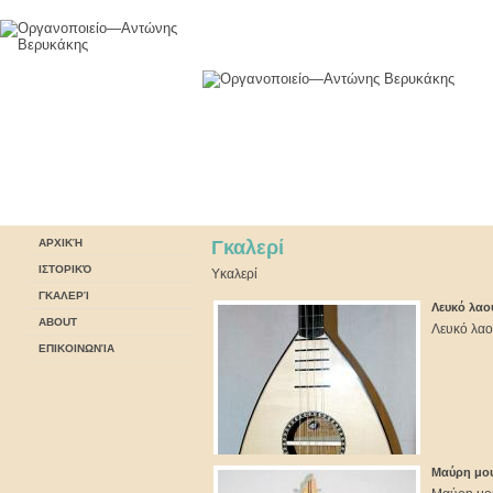
ΑΡΧΙΚΉ
Γκαλερί
ΙΣΤΟΡΙΚΌ
Yκαλερί
ΓΚΑΛΕΡΊ
Λευκό λαο
ABOUT
Λευκό λα
ΕΠΙΚΟΙΝΩΝΊΑ
Μαύρη μου